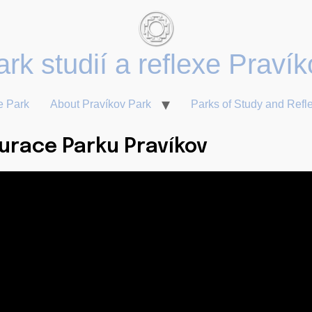
rk studií a reflexe
e Park
About Pravíkov Park
Parks of Study and Refle
urace Parku Pravíkov