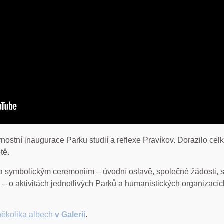
ostní inaugurace Parku studií a reflexe Pravíkov. Dorazilo celk
tě.
 symbolickým ceremoniím – úvodní oslavě, společné žádosti, sv
– o aktivitách jednotlivých Parků a humanistických organizacích,
několika albech
v Galerii
.