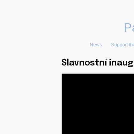
Pa
News
Support th
Slavnostní inaug