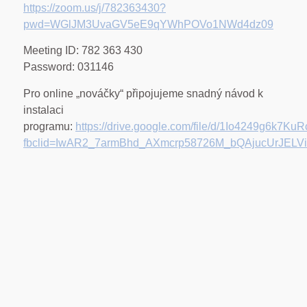
https://zoom.us/j/782363430?
pwd=WGlJM3UvaGV5eE9qYWhPOVo1NWd4dz09
Meeting ID: 782 363 430
Password: 031146
Pro online „nováčky“ připojujeme snadný návod k
instalaci
programu:
https://drive.google.com/file/d/1Io4249g6k7K
fbclid=IwAR2_7armBhd_AXmcrp58726M_bQAjucUrJELV