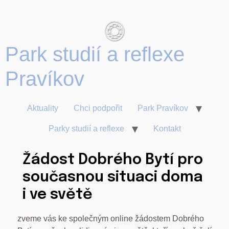
Park studií a reflexe
Aktuality
Chci podpořit
Park Pravíkov
Parky studií a reflexe
Kontakt
Žádost Dobrého Bytí pro
současnou situaci doma
i ve světě
zveme vás ke společným online žádostem Dobrého