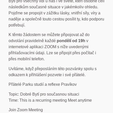
Bytí pro všechny lidi u nás i ve světě, kteří osobně čelí
následkům současné situace v jakémkoliv ohledu.
Pojďme se propojit v zážitku lásky, vnitřní síly, víry a
naděje a společně touto cestou posílit ty, kdo podporu
potřebují.
K těmto žádostem se můžete připojovat až do
odvolání pravidelně každé
pondělí
od 19h
v
internetové aplikaci ZOOM s níže uvedenými
přihlašovacími údaji. Lze se připojit přes počítač i
přes mobilní telefon.
Uvítáme, když přeposláním této pozvánky spolu s
odkazem k přihlášení pozvete i své přátelé.
Přátelé Parku studií a reflexe Pravíkov
Topic: Dobré Bytí pro současnou situaci
Time: This is a recurring meeting Meet anytime
Join Zoom Meeting