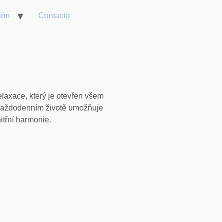
ión
Contacto
elaxace, který je otevřen všem
v každodenním životě umožňuje
itřní harmonie.