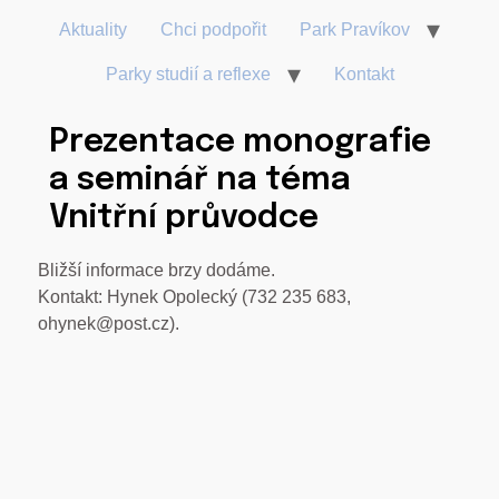
Aktuality
Chci podpořit
Park Pravíkov
Parky studií a reflexe
Kontakt
Prezentace monografie
a seminář na téma
Vnitřní průvodce
Bližší informace brzy dodáme.
Kontakt: Hynek Opolecký (732 235 683,
ohynek@post.cz).