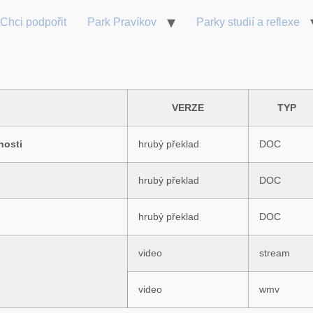
Chci podpořit
Park Pravíkov
Parky studií a reflexe
VERZE
TYP
nosti
hrubý překlad
DOC
hrubý překlad
DOC
hrubý překlad
DOC
video
stream
video
wmv