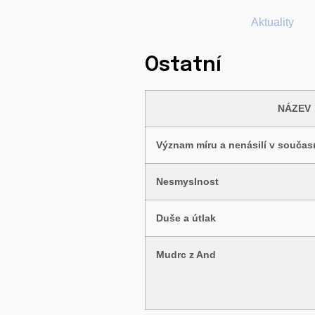
Aktuality
Ostatní
NÁZEV
Význam míru a nenásilí v součas
Nesmyslnost
Duše a útlak
Mudrc z And